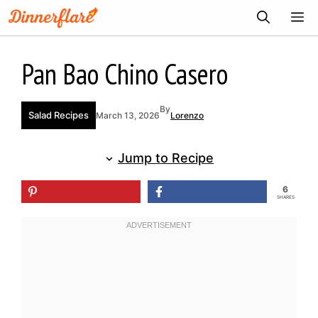
Skip
ME
to
content
Pan Bao Chino Casero
By
Salad Recipes
March 13, 2026
Lorenzo
Jump to Recipe
6
SHARES