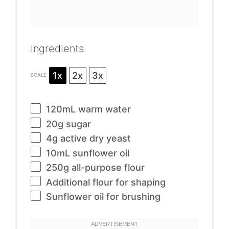
ingredients
1x
2x
3x
SCALE
120
mL warm water
20g
sugar
4g
active dry yeast
10
mL sunflower oil
250g
all-purpose flour
Additional flour for shaping
Sunflower oil for brushing