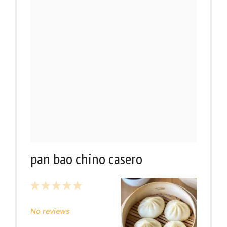
pan bao chino casero
1
2
3
4
5
Star
Stars
Stars
Stars
Stars
No reviews