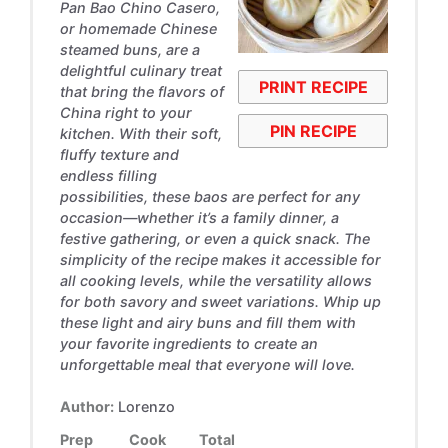
Pan Bao Chino Casero,
or homemade Chinese
steamed buns, are a
delightful culinary treat
PRINT RECIPE
that bring the flavors of
China right to your
PIN RECIPE
kitchen. With their soft,
fluffy texture and
endless filling
possibilities, these baos are perfect for any
occasion—whether it’s a family dinner, a
festive gathering, or even a quick snack. The
simplicity of the recipe makes it accessible for
all cooking levels, while the versatility allows
for both savory and sweet variations. Whip up
these light and airy buns and fill them with
your favorite ingredients to create an
unforgettable meal that everyone will love.
Author:
Lorenzo
Prep
Cook
Total